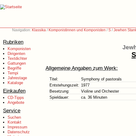
Navigation:
Klassika
/
Komponistinnen und Komponisten
/
S
/
Jewhen Stank
Rubriken
Jewh
Komponisten
S
Dirigenten
Textdichter
Gattungen
Allgemeine Angaben zum Werk:
Begriffe
Tempi
Jahrestage
Titel:
Symphony of pastorals
Kataloge
Entstehungszeit:
1977
Einkaufen
Besetzung:
Violine und Orchester
Spieldauer:
ca. 36 Minuten
CD-Tipps
Angebote
Service
Suchen
Kontakt
Impressum
Datenschutz