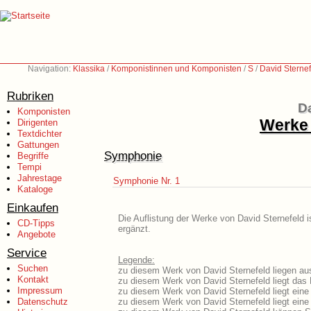
Navigation:
Klassika
/
Komponistinnen und Komponisten
/
S
/
David Sterne
Rubriken
Da
Komponisten
Werke 
Dirigenten
Textdichter
Gattungen
Symphonie
Begriffe
Tempi
Jahrestage
Symphonie Nr. 1
Kataloge
Einkaufen
Die Auflistung der Werke von David Sternefeld i
CD-Tipps
ergänzt.
Angebote
Service
Legende:
Suchen
zu diesem Werk von David Sternefeld liegen aus
Kontakt
zu diesem Werk von David Sternefeld liegt das L
Impressum
zu diesem Werk von David Sternefeld liegt ein
Datenschutz
zu diesem Werk von David Sternefeld liegt ein