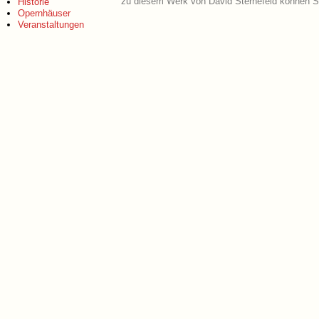
zu diesem Werk von David Sternefeld können Si
Historie
Opernhäuser
Veranstaltungen