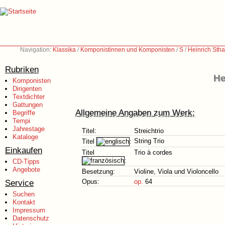
Navigation:
Klassika
/
Komponistinnen und Komponisten
/
S
/
Heinrich Sth
Rubriken
He
Komponisten
Dirigenten
Textdichter
Gattungen
Allgemeine Angaben zum Werk:
Begriffe
Tempi
Jahrestage
Titel:
Streichtrio
Kataloge
String Trio
Titel
:
Einkaufen
Titel
Trio à cordes
:
CD-Tipps
Angebote
Besetzung:
Violine, Viola und Violoncello
Service
Opus:
op.
64
Suchen
Kontakt
Impressum
Datenschutz