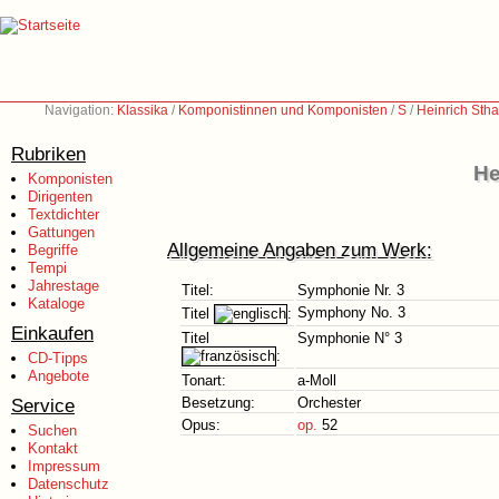
Navigation:
Klassika
/
Komponistinnen und Komponisten
/
S
/
Heinrich Sth
Rubriken
He
Komponisten
Dirigenten
Textdichter
Gattungen
Allgemeine Angaben zum Werk:
Begriffe
Tempi
Jahrestage
Titel:
Symphonie Nr. 3
Kataloge
Symphony No. 3
Titel
:
Einkaufen
Titel
Symphonie N° 3
:
CD-Tipps
Angebote
Tonart:
a-Moll
Service
Besetzung:
Orchester
Opus:
op.
52
Suchen
Kontakt
Impressum
Datenschutz