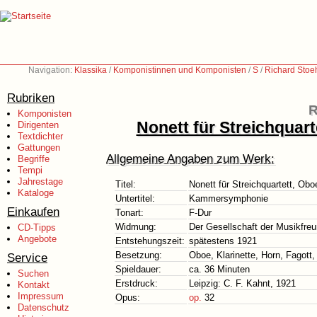
Navigation:
Klassika
/
Komponistinnen und Komponisten
/
S
/
Richard Stoe
Rubriken
R
Komponisten
Nonett für Streichquart
Dirigenten
Textdichter
Gattungen
Allgemeine Angaben zum Werk:
Begriffe
Tempi
Jahrestage
Titel:
Nonett für Streichquartett, Obo
Kataloge
Untertitel:
Kammersymphonie
Einkaufen
Tonart:
F-Dur
Widmung:
Der Gesellschaft der Musikfreu
CD-Tipps
Angebote
Entstehungszeit:
spätestens 1921
Besetzung:
Oboe, Klarinette, Horn, Fagott, 
Service
Spieldauer:
ca. 36 Minuten
Suchen
Erstdruck:
Leipzig: C. F. Kahnt, 1921
Kontakt
Impressum
Opus:
op.
32
Datenschutz