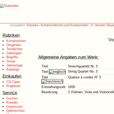
Navigation:
Klassika
/
Komponistinnen und Komponisten
/
S
/
Veselin Stoy
Rubriken
Ve
Komponisten
Dirigenten
Textdichter
Gattungen
Allgemeine Angaben zum Werk:
Begriffe
Tempi
Jahrestage
Titel:
Streichquartett Nr. 3
Kataloge
String Quartet No. 3
Titel
:
Einkaufen
Titel
Quatuor à cordes N° 3
:
CD-Tipps
Angebote
Entstehungszeit:
1935
Service
Besetzung:
2 Violinen, Viola und Violoncell
Suchen
Kontakt
Impressum
Datenschutz