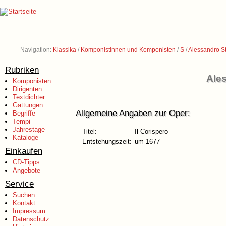
Navigation:
Klassika
/
Komponistinnen und Komponisten
/
S
/
Alessandro S
Rubriken
Ales
Komponisten
Dirigenten
Textdichter
Gattungen
Allgemeine Angaben zur Oper:
Begriffe
Tempi
Jahrestage
Titel:
Il Corispero
Kataloge
Entstehungszeit:
um 1677
Einkaufen
CD-Tipps
Angebote
Service
Suchen
Kontakt
Impressum
Datenschutz