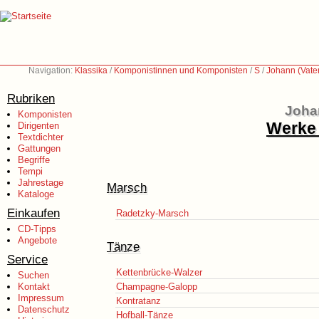
Navigation:
Klassika
/
Komponistinnen und Komponisten
/
S
/
Johann (Vate
Rubriken
Johan
Komponisten
Werke 
Dirigenten
Textdichter
Gattungen
Begriffe
Tempi
Jahrestage
Marsch
Kataloge
Einkaufen
Radetzky-Marsch
CD-Tipps
Angebote
Tänze
Service
Kettenbrücke-Walzer
Suchen
Kontakt
Champagne-Galopp
Impressum
Kontratanz
Datenschutz
Hofball-Tänze