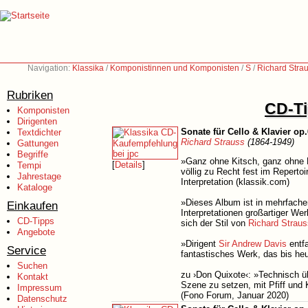
Navigation:
Klassika
/
Komponistinnen und Komponisten
/
S
/
Richard Stra
Rubriken
CD-Ti
Komponisten
Dirigenten
Sonate für Cello & Klavier op.
Textdichter
Richard Strauss
(1864-1949)
Gattungen
Begriffe
»Ganz ohne Kitsch, ganz ohne K
[
Details
]
Tempi
völlig zu Recht fest im Repertoi
Jahrestage
Interpretation (klassik.com)
Kataloge
»Dieses Album ist in mehrfacher
Einkaufen
Interpretationen großartiger W
CD-Tipps
sich der Stil von
Richard Straus
Angebote
»Dirigent
Sir Andrew Davis
entfa
Service
fantastisches Werk, das bis he
Suchen
zu ›Don Quixote‹: »Technisch übe
Kontakt
Szene zu setzen, mit Pfiff und 
Impressum
(Fono Forum, Januar 2020)
Datenschutz