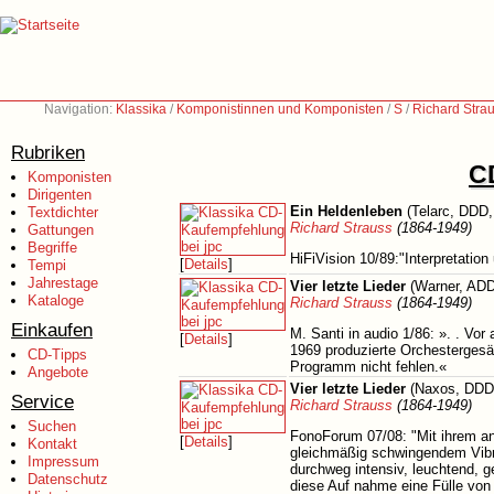
Navigation:
Klassika
/
Komponistinnen und Komponisten
/
S
/
Richard Stra
Rubriken
C
Komponisten
Dirigenten
Ein Heldenleben
(Telarc, DDD,
Textdichter
Richard Strauss
(1864-1949)
Gattungen
Begriffe
HiFiVision 10/89:"Interpretation
[
Details
]
Tempi
Jahrestage
Vier letzte Lieder
(Warner, ADD
Kataloge
Richard Strauss
(1864-1949)
Einkaufen
M. Santi in audio 1/86: ». . Vor
[
Details
]
1969 produzierte Orchestergesän
CD-Tipps
Programm nicht fehlen.«
Angebote
Vier letzte Lieder
(Naxos, DDD,
Service
Richard Strauss
(1864-1949)
Suchen
FonoForum 07/08: "Mit ihrem an
[
Details
]
Kontakt
gleichmäßig schwingendem Vibrat
Impressum
durchweg intensiv, leuchtend, 
Datenschutz
diese Auf nahme eine Fülle vo