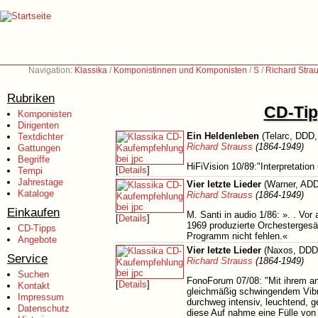
Navigation:
Klassika
/
Komponistinnen und Komponisten
/
S
/
Richard Stra
Rubriken
CD-Tip
Komponisten
Dirigenten
Ein Heldenleben
(Telarc, DDD,
Textdichter
Richard Strauss
(1864-1949)
Gattungen
Begriffe
HiFiVision 10/89:"Interpretation
[
Details
]
Tempi
Jahrestage
Vier letzte Lieder
(Warner, ADD
Kataloge
Richard Strauss
(1864-1949)
Einkaufen
M. Santi in audio 1/86: ». . Vor
[
Details
]
1969 produzierte Orchestergesän
CD-Tipps
Programm nicht fehlen.«
Angebote
Vier letzte Lieder
(Naxos, DDD,
Service
Richard Strauss
(1864-1949)
Suchen
FonoForum 07/08: "Mit ihrem an
[
Details
]
Kontakt
gleichmäßig schwingendem Vibrat
Impressum
durchweg intensiv, leuchtend, 
Datenschutz
diese Auf nahme eine Fülle vo