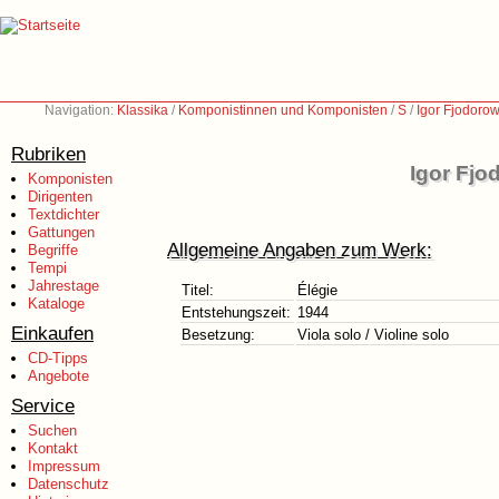
Navigation:
Klassika
/
Komponistinnen und Komponisten
/
S
/
Igor Fjodorow
Rubriken
Igor Fjo
Komponisten
Dirigenten
Textdichter
Gattungen
Allgemeine Angaben zum Werk:
Begriffe
Tempi
Jahrestage
Titel:
Élégie
Kataloge
Entstehungszeit:
1944
Einkaufen
Besetzung:
Viola solo / Violine solo
CD-Tipps
Angebote
Service
Suchen
Kontakt
Impressum
Datenschutz