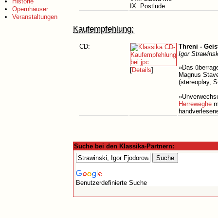
Historie
IX. Postlude
Opernhäuser
Veranstaltungen
Kaufempfehlung:
CD:
Threni - Geis
Igor Strawins
»Das überrage
[
Details
]
Magnus Stavel
(stereoplay, 
»Unverwechsel
Herreweghe
mi
handverlesene
Suche bei den Klassika-Partnern:
Benutzerdefinierte Suche