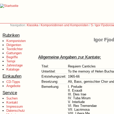
Navigation:
Klassika
/
Komponistinnen und Komponisten
/
S
/
Igor Fjodorow
Rubriken
Igor Fjo
Komponisten
Dirigenten
Textdichter
Gattungen
Allgemeine Angaben zur Kantate:
Begriffe
Tempi
Jahrestage
Titel:
Requiem Canticles
Kataloge
Untertitel:
To the memory of Helen Buch
Einkaufen
Entstehungszeit:
1965-66
Besetzung:
Alt, Bass, gemischter Chor un
CD-Tipps
Angebote
Bemerkung:
I. Prelude
II. Exaudi
Service
III. Dies Irae
IV. Tuba Mirum
Suchen
V. Interlude
Kontakt
VI. Rex Tremendae
Impressum
VII. Lacrimosa
Datenschutz
VIII. Libera Me