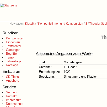
Navigation:
Klassika
/
Komponistinnen und Komponisten
/
S
/
Theodor Stre
Rubriken
Th
Komponisten
Dirigenten
Textdichter
Gattungen
Allgemeine Angaben zum Werk:
Begriffe
Tempi
Jahrestage
Titel:
Michelangelo
Kataloge
Untertitel:
12 Lieder
Einkaufen
Entstehungszeit:
1922
Besetzung:
Singstimme und Klavier
CD-Tipps
Angebote
Service
Suchen
Kontakt
Impressum
Datenschutz