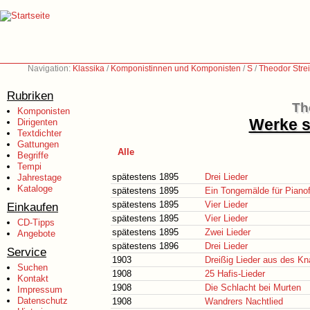
Navigation:
Klassika
/
Komponistinnen und Komponisten
/
S
/
Theodor Stre
Rubriken
Th
Komponisten
Werke s
Dirigenten
Textdichter
Gattungen
Alle
Begriffe
Tempi
spätestens 1895
Drei Lieder
Jahrestage
Kataloge
spätestens 1895
Ein Tongemälde für Pianof
spätestens 1895
Vier Lieder
Einkaufen
spätestens 1895
Vier Lieder
CD-Tipps
spätestens 1895
Zwei Lieder
Angebote
spätestens 1896
Drei Lieder
Service
1903
Dreißig Lieder aus des K
Suchen
1908
25 Hafis-Lieder
Kontakt
1908
Die Schlacht bei Murten
Impressum
Datenschutz
1908
Wandrers Nachtlied