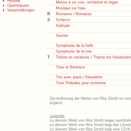
Historie
Messe à six voix, orchestre et orgue
Opernhäuser
Musique sur l'eau
Veranstaltungen
R
Romance / Romanze
S
Scherzo
Solitude
Sonnet
Symphonie de la forêt
Symphonie de la mer
T
Thème et variations / Thema mit Variationen
Titus et Bérénice
Trio avec piano / Klaviertrio
Trois Préludes pour orchestre
Die Auflistung der Werke von Rita Strohl ist no
ergänzt.
Legende:
zu diesem Werk von Rita Strohl liegen ausführli
zu diesem Werk von Rita Strohl liegt das Librett
zu diesem Werk von Rita Strohl liegt eine CD-