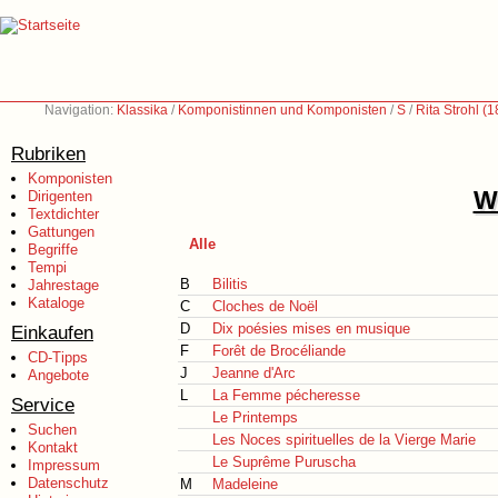
Navigation:
Klassika
/
Komponistinnen und Komponisten
/
S
/
Rita Strohl (
Rubriken
Komponisten
We
Dirigenten
Textdichter
Gattungen
Alle
Begriffe
Tempi
B
Bilitis
Jahrestage
Kataloge
C
Cloches de Noël
D
Dix poésies mises en musique
Einkaufen
F
Forêt de Brocéliande
CD-Tipps
J
Jeanne d'Arc
Angebote
L
La Femme pécheresse
Service
Le Printemps
Suchen
Les Noces spirituelles de la Vierge Marie
Kontakt
Le Suprême Puruscha
Impressum
Datenschutz
M
Madeleine