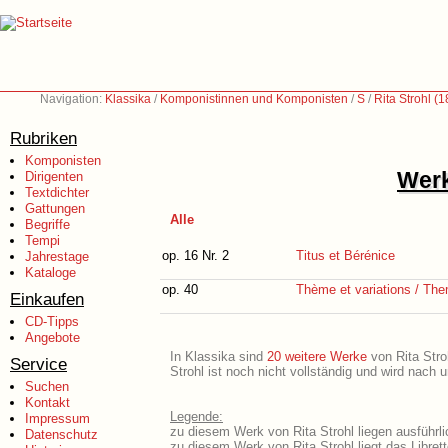
Navigation:
Klassika
/
Komponistinnen und Komponisten
/
S
/
Rita Strohl (
Rubriken
Komponisten
Werk
Dirigenten
Textdichter
Gattungen
Alle
Begriffe
Tempi
op. 16 Nr. 2
Titus et Bérénice
Jahrestage
Kataloge
op. 40
Thème et variations / The
Einkaufen
CD-Tipps
Angebote
In Klassika sind
20 weitere Werke
von Rita Stroh
Service
Strohl ist noch nicht vollständig und wird nach
Suchen
Kontakt
Legende:
Impressum
zu diesem Werk von Rita Strohl liegen ausführli
Datenschutz
zu diesem Werk von Rita Strohl liegt das Librett