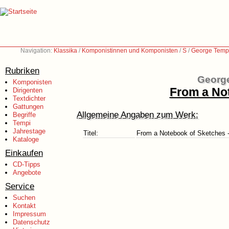
Navigation:
Klassika
/
Komponistinnen und Komponisten
/
S
/
George Templ
Rubriken
George
Komponisten
From a Not
Dirigenten
Textdichter
Gattungen
Allgemeine Angaben zum Werk:
Begriffe
Tempi
Jahrestage
Titel:
From a Notebook of Sketches - 
Kataloge
Einkaufen
CD-Tipps
Angebote
Service
Suchen
Kontakt
Impressum
Datenschutz