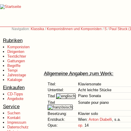
Navigation:
Klassika
/
Komponistinnen und Komponisten
/
S
/
Paul Struck 
Rubriken
Komponisten
Dirigenten
Textdichter
Gattungen
Begriffe
Tempi
Allgemeine Angaben zum Werk:
Jahrestage
Kataloge
Titel:
Klaviersonate
Einkaufen
Untertitel:
Acht leichte Stücke
CD-Tipps
Piano Sonata
Titel
:
Angebote
Titel
Sonate pour piano
Service
:
Suchen
Besetzung:
Klavier solo
Kontakt
Erstdruck:
Wien:
Anton Diabelli
, s.a.
Impressum
Opus:
op.
14
Datenschutz