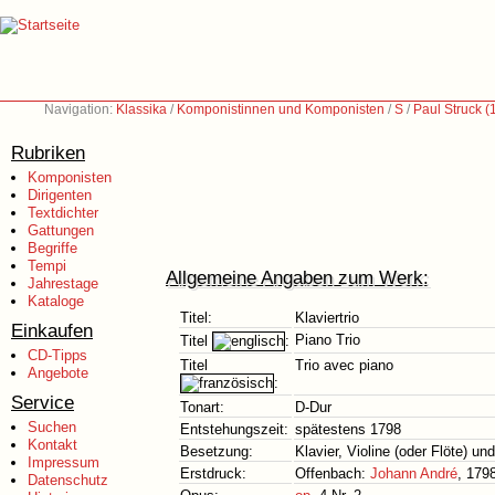
Navigation:
Klassika
/
Komponistinnen und Komponisten
/
S
/
Paul Struck 
Rubriken
Komponisten
Dirigenten
Textdichter
Gattungen
Begriffe
Tempi
Allgemeine Angaben zum Werk:
Jahrestage
Kataloge
Titel:
Klaviertrio
Einkaufen
Piano Trio
Titel
:
CD-Tipps
Titel
Trio avec piano
Angebote
:
Service
Tonart:
D-Dur
Suchen
Entstehungszeit:
spätestens 1798
Kontakt
Besetzung:
Klavier, Violine (oder Flöte) un
Impressum
Erstdruck:
Offenbach:
Johann André
, 179
Datenschutz