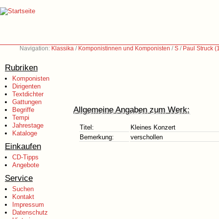
Navigation:
Klassika
/
Komponistinnen und Komponisten
/
S
/
Paul Struck 
Rubriken
Komponisten
Dirigenten
Textdichter
Gattungen
Allgemeine Angaben zum Werk:
Begriffe
Tempi
Jahrestage
Titel:
Kleines Konzert
Kataloge
Bemerkung:
verschollen
Einkaufen
CD-Tipps
Angebote
Service
Suchen
Kontakt
Impressum
Datenschutz