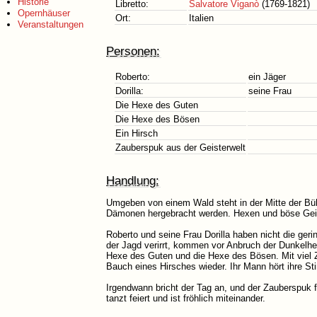
Historie
Libretto:
Salvatore Viganò
(1769-1821)
Opernhäuser
Ort:
Italien
Veranstaltungen
Personen:
Roberto:
ein Jäger
Dorilla:
seine Frau
Die Hexe des Guten
Die Hexe des Bösen
Ein Hirsch
Zauberspuk aus der Geisterwelt
Handlung:
Umgeben von einem Wald steht in der Mitte der Bü
Dämonen hergebracht werden. Hexen und böse Geist
Roberto und seine Frau Dorilla haben nicht die geri
der Jagd verirrt, kommen vor Anbruch der Dunkelh
Hexe des Guten und die Hexe des Bösen. Mit viel Z
Bauch eines Hirsches wieder. Ihr Mann hört ihre St
Irgendwann bricht der Tag an, und der Zauberspuk f
tanzt feiert und ist fröhlich miteinander.