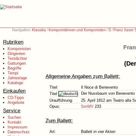
Navigation:
Klassika
/
Komponistinnen und Komponisten
/
S
/
Franz Xaver 
Rubriken
Fran
Komponisten
Dirigenten
Textdichter
(De
Gattungen
Begriffe
Tempi
Allgemeine Angaben zum Ballett:
Jahrestage
Kataloge
Titel:
Il Noce di Benevento
Einkaufen
Der Nussbaum von Benevento
Titel
:
CD-Tipps
Uraufführung:
25. April 1812 am Teatro alla S
Angebote
Opus:
SmWV
233
Service
Suchen
Zum Ballett:
Kontakt
Impressum
Art:
Ballett in vier Akten
Datenschutz