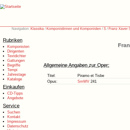
Navigation:
Klassika
/
Komponistinnen und Komponisten
/
S
/
Franz Xaver 
Rubriken
Fran
Komponisten
Dirigenten
Textdichter
Gattungen
Allgemeine Angaben zur Oper:
Begriffe
Tempi
Jahrestage
Titel:
Piramo et Tisbe
Kataloge
Opus:
SmWV
241
Einkaufen
CD-Tipps
Angebote
Service
Suchen
Kontakt
Impressum
Datenschutz