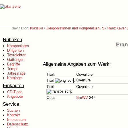
Navigation:
Klassika
/
Komponistinnen und Komponisten
/
S
/
Franz Xaver 
Rubriken
Fran
Komponisten
Dirigenten
Textdichter
Gattungen
Allgemeine Angaben zum Werk:
Begriffe
Tempi
Jahrestage
Titel:
Ouvertüre
Kataloge
Overture
Titel
:
Einkaufen
Titel
Ouverture
:
CD-Tipps
Angebote
Opus:
SmWV
247
Service
Suchen
Kontakt
Impressum
Datenschutz