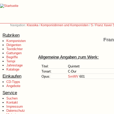
Navigation:
Klassika
/
Komponistinnen und Komponisten
/
S
/
Franz Xaver 
Rubriken
Fran
Komponisten
Dirigenten
Textdichter
Gattungen
Allgemeine Angaben zum Werk:
Begriffe
Tempi
Jahrestage
Titel:
Quintett
Kataloge
Tonart:
C-Dur
Einkaufen
Opus:
SmWV
601
CD-Tipps
Angebote
Service
Suchen
Kontakt
Impressum
Datenschutz