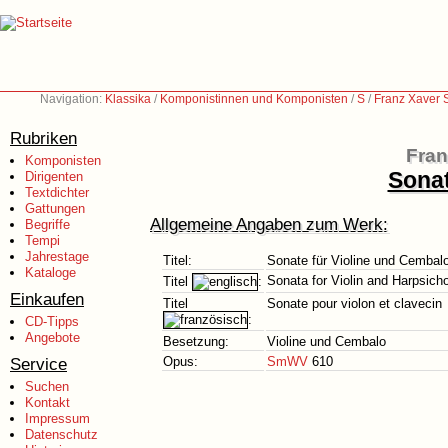
Navigation:
Klassika
/
Komponistinnen und Komponisten
/
S
/
Franz Xaver 
Rubriken
Fran
Komponisten
Sonat
Dirigenten
Textdichter
Gattungen
Allgemeine Angaben zum Werk:
Begriffe
Tempi
Jahrestage
Titel:
Sonate für Violine und Cembal
Kataloge
Sonata for Violin and Harpsich
Titel
:
Einkaufen
Titel
Sonate pour violon et clavecin
:
CD-Tipps
Angebote
Besetzung:
Violine und Cembalo
Service
Opus:
SmWV
610
Suchen
Kontakt
Impressum
Datenschutz