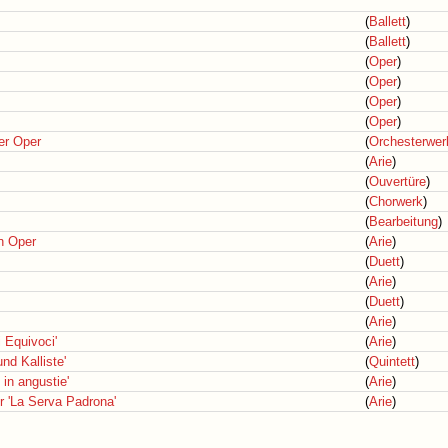
(
Ballett
)
(
Ballett
)
(
Oper
)
(
Oper
)
(
Oper
)
(
Oper
)
er Oper
(
Orchesterwer
(
Arie
)
(
Ouvertüre
)
(
Chorwerk
)
(
Bearbeitung
)
en Oper
(
Arie
)
(
Duett
)
(
Arie
)
(
Duett
)
(
Arie
)
i Equivoci'
(
Arie
)
nd Kalliste'
(
Quintett
)
 in angustie'
(
Arie
)
r 'La Serva Padrona'
(
Arie
)