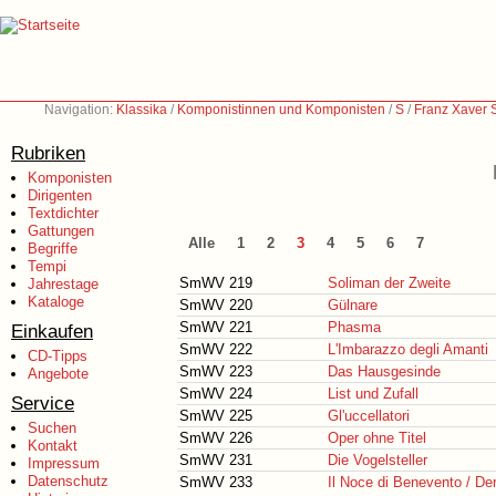
Navigation:
Klassika
/
Komponistinnen und Komponisten
/
S
/
Franz Xaver 
Rubriken
Komponisten
Dirigenten
Textdichter
Gattungen
Alle
1
2
3
4
5
6
7
Begriffe
Tempi
SmWV 219
Soliman der Zweite
Jahrestage
Kataloge
SmWV 220
Gülnare
SmWV 221
Phasma
Einkaufen
SmWV 222
L'Imbarazzo degli Amanti
CD-Tipps
SmWV 223
Das Hausgesinde
Angebote
SmWV 224
List und Zufall
Service
SmWV 225
Gl'uccellatori
Suchen
SmWV 226
Oper ohne Titel
Kontakt
SmWV 231
Die Vogelsteller
Impressum
Datenschutz
SmWV 233
Il Noce di Benevento / D