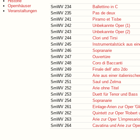
Historie
Opernhäuser
SmWV 234
Ballettino in C
Veranstaltungen
SmWV 235
Pas de deux
SmWV 241
Piramo et Tisbe
SmWV 242
Unbekannte Oper (1)
SmWV 243
Unbekannte Oper (2)
SmWV 244
Clori und Tirsi
SmWV 245
Instrumentalstück aus ein
SmWV 246
Sopranarie
SmWV 247
Ouvertüre
SmWV 248
Coro di Baccanti
SmWV 249
Finale dell' atto 2do
SmWV 250
Arie aus einer italienisch
SmWV 251
Saul und Zelma
SmWV 252
Arie ohne Titel
SmWV 253
Duett für Tenor und Bass
SmWV 254
Sopranarie
SmWV 261
Einlage-Arien zur Oper 'Gl
SmWV 262
Quintett zur Oper 'Robert u
SmWV 263
Arie zur Oper 'L'impresario
SmWV 264
Cavatina und Arie zur Ope