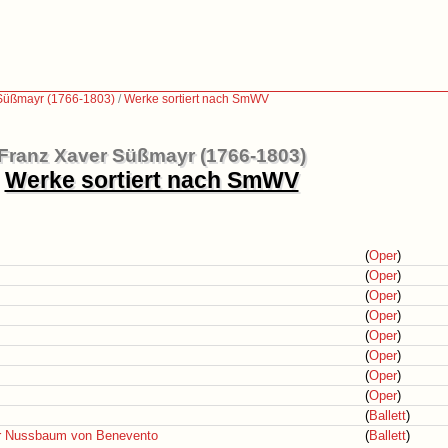
Süßmayr (1766-1803)
/
Werke sortiert nach SmWV
Franz Xaver Süßmayr (1766-1803)
Werke sortiert nach SmWV
(
Oper
)
(
Oper
)
(
Oper
)
(
Oper
)
(
Oper
)
(
Oper
)
(
Oper
)
(
Oper
)
(
Ballett
)
er Nussbaum von Benevento
(
Ballett
)