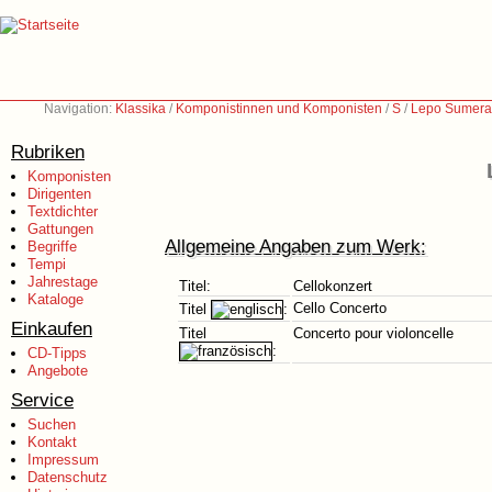
Navigation:
Klassika
/
Komponistinnen und Komponisten
/
S
/
Lepo Sumera
Rubriken
Komponisten
Dirigenten
Textdichter
Gattungen
Allgemeine Angaben zum Werk:
Begriffe
Tempi
Jahrestage
Titel:
Cellokonzert
Kataloge
Cello Concerto
Titel
:
Einkaufen
Titel
Concerto pour violoncelle
:
CD-Tipps
Angebote
Service
Suchen
Kontakt
Impressum
Datenschutz