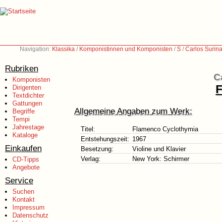
Navigation:
Klassika
/
Komponistinnen und Komponisten
/
S
/
Carlos Surin
Rubriken
C
Komponisten
F
Dirigenten
Textdichter
Gattungen
Allgemeine Angaben zum Werk:
Begriffe
Tempi
Jahrestage
Titel:
Flamenco Cyclothymia
Kataloge
Entstehungszeit:
1967
Einkaufen
Besetzung:
Violine und Klavier
Verlag:
New York: Schirmer
CD-Tipps
Angebote
Service
Suchen
Kontakt
Impressum
Datenschutz