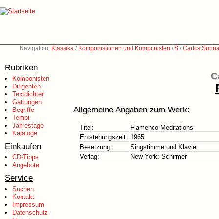
Navigation:
Klassika
/
Komponistinnen und Komponisten
/
S
/
Carlos Surin
Rubriken
C
Komponisten
Dirigenten
Textdichter
Gattungen
Allgemeine Angaben zum Werk:
Begriffe
Tempi
Jahrestage
Titel:
Flamenco Meditations
Kataloge
Entstehungszeit:
1965
Einkaufen
Besetzung:
Singstimme und Klavier
Verlag:
New York: Schirmer
CD-Tipps
Angebote
Service
Suchen
Kontakt
Impressum
Datenschutz