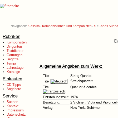
Navigation:
Klassika
/
Komponistinnen und Komponisten
/
S
/
Carlos Surin
Rubriken
C
Komponisten
Dirigenten
Textdichter
Gattungen
Begriffe
Tempi
Allgemeine Angaben zum Werk:
Jahrestage
Kataloge
Titel:
String Quartet
Einkaufen
Streichquartett
Titel
:
CD-Tipps
Titel
Quatuor à cordes
Angebote
:
Service
Entstehungszeit:
1974
Suchen
Besetzung:
2 Violinen, Viola und Violoncell
Kontakt
Verlag:
New York: Schirmer
Impressum
Datenschutz