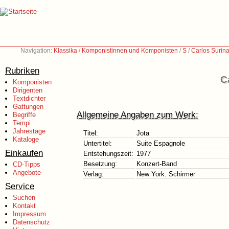
Navigation:
Klassika
/
Komponistinnen und Komponisten
/
S
/
Carlos Surin
Rubriken
C
Komponisten
Dirigenten
Textdichter
Gattungen
Allgemeine Angaben zum Werk:
Begriffe
Tempi
Jahrestage
Titel:
Jota
Kataloge
Untertitel:
Suite Espagnole
Einkaufen
Entstehungszeit:
1977
Besetzung:
Konzert-Band
CD-Tipps
Angebote
Verlag:
New York: Schirmer
Service
Suchen
Kontakt
Impressum
Datenschutz