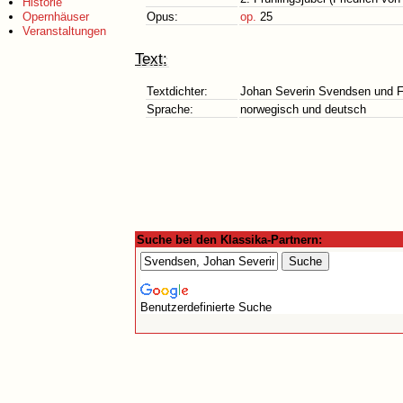
Historie
Opernhäuser
Opus:
op.
25
Veranstaltungen
Text:
Textdichter:
Johan Severin Svendsen und F
Sprache:
norwegisch und deutsch
Suche bei den Klassika-Partnern:
Benutzerdefinierte Suche