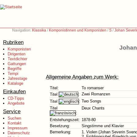
Navigation:
Klassika
/
Komponistinnen und Komponisten
/
S
/
Johan Severi
Rubriken
Johan
Komponisten
Dirigenten
Textdichter
Gattungen
Begriffe
Tempi
Allgemeine Angaben zum Werk:
Jahrestage
Kataloge
Titel:
To romanser
Einkaufen
Zwei Romanzen
Titel
:
CD-Tipps
Two Songs
Titel
:
Angebote
Titel
Deux Chants
Service
:
Suchen
Entstehungszeit:
1878-80
Kontakt
Besetzung:
Singstimme und Klavier
Impressum
Bemerkung:
1. Violen (Johan Severin Sven
Datenschutz
2. Frühlingsjubel (Friedrich vo