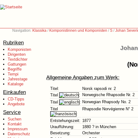
Navigation:
Klassika
/
Komponistinnen und Komponisten
/
S
/
Johan Severi
Rubriken
Johan
Komponisten
Dirigenten
Textdichter
(No
Gattungen
Begriffe
Tempi
Allgemeine Angaben zum Werk:
Jahrestage
Kataloge
Titel:
Norsk rapsodi nr. 2
Einkaufen
Norwegische Rhapsodie Nr. 2
Titel
:
CD-Tipps
Norwegian Rhapsody No. 2
Titel
:
Angebote
Titel
Rhapsodie Norvégienne N° 2
Service
:
Suchen
Entstehungszeit:
1877
Kontakt
Uraufführung:
1880 ? in München
Impressum
Besetzung:
Orchester
Datenschutz