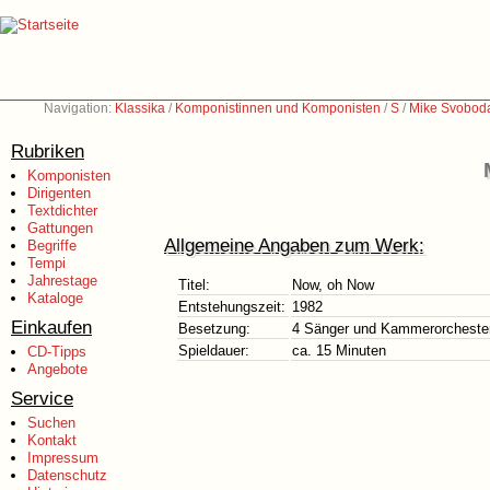
Navigation:
Klassika
/
Komponistinnen und Komponisten
/
S
/
Mike Svoboda
Rubriken
Komponisten
Dirigenten
Textdichter
Gattungen
Allgemeine Angaben zum Werk:
Begriffe
Tempi
Jahrestage
Titel:
Now, oh Now
Kataloge
Entstehungszeit:
1982
Einkaufen
Besetzung:
4 Sänger und Kammerorcheste
Spieldauer:
ca. 15 Minuten
CD-Tipps
Angebote
Service
Suchen
Kontakt
Impressum
Datenschutz