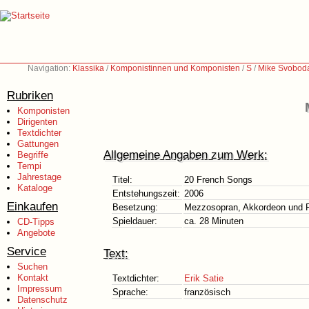
Navigation:
Klassika
/
Komponistinnen und Komponisten
/
S
/
Mike Svoboda
Rubriken
Komponisten
Dirigenten
Textdichter
Gattungen
Allgemeine Angaben zum Werk:
Begriffe
Tempi
Jahrestage
Titel:
20 French Songs
Kataloge
Entstehungszeit:
2006
Einkaufen
Besetzung:
Mezzosopran, Akkordeon und 
Spieldauer:
ca. 28 Minuten
CD-Tipps
Angebote
Service
Text:
Suchen
Kontakt
Textdichter:
Erik Satie
Impressum
Sprache:
französisch
Datenschutz