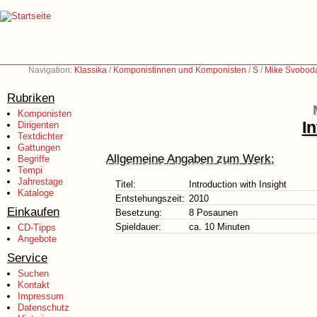
Navigation:
Klassika
/
Komponistinnen und Komponisten
/
S
/
Mike Svoboda
Rubriken
Komponisten
In
Dirigenten
Textdichter
Gattungen
Allgemeine Angaben zum Werk:
Begriffe
Tempi
Jahrestage
Titel:
Introduction with Insight
Kataloge
Entstehungszeit:
2010
Einkaufen
Besetzung:
8 Posaunen
Spieldauer:
ca. 10 Minuten
CD-Tipps
Angebote
Service
Suchen
Kontakt
Impressum
Datenschutz