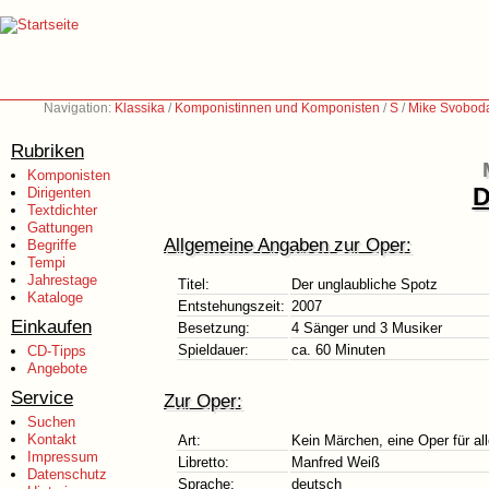
Navigation:
Klassika
/
Komponistinnen und Komponisten
/
S
/
Mike Svoboda
Rubriken
Komponisten
D
Dirigenten
Textdichter
Gattungen
Allgemeine Angaben zur Oper:
Begriffe
Tempi
Jahrestage
Titel:
Der unglaubliche Spotz
Kataloge
Entstehungszeit:
2007
Einkaufen
Besetzung:
4 Sänger und 3 Musiker
Spieldauer:
ca. 60 Minuten
CD-Tipps
Angebote
Service
Zur Oper:
Suchen
Kontakt
Art:
Kein Märchen, eine Oper für al
Impressum
Libretto:
Manfred Weiß
Datenschutz
Sprache:
deutsch