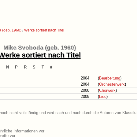
 (geb. 1960)
/
Werke sortiert nach Titel
Mike Svoboda (geb. 1960)
Werke sortiert nach Titel
N
P
R
S
T
#
2004
(
Bearbeitung
)
2004
(
Orchesterwerk
)
2008
(
Chorwerk
)
2009
(
Lied
)
noch nicht vollständig und wird nach und nach durch die Autoren von Klassika
rliche Informationen vor
retto vor