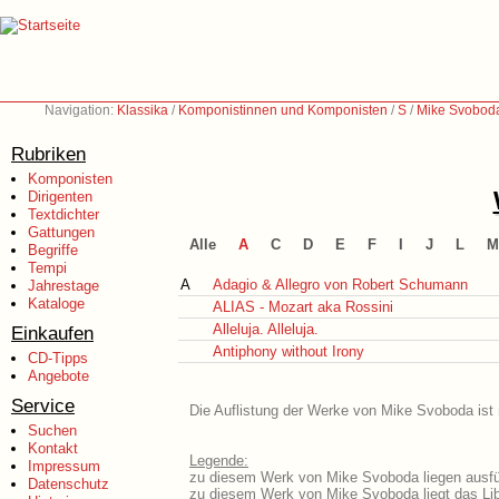
Navigation:
Klassika
/
Komponistinnen und Komponisten
/
S
/
Mike Svoboda
Rubriken
Komponisten
Dirigenten
Textdichter
Gattungen
Alle
A
C
D
E
F
I
J
L
M
Begriffe
Tempi
A
Adagio & Allegro von Robert Schumann
Jahrestage
Kataloge
ALIAS - Mozart aka Rossini
Alleluja. Alleluja.
Einkaufen
Antiphony without Irony
CD-Tipps
Angebote
Service
Die Auflistung der Werke von Mike Svoboda ist 
Suchen
Kontakt
Legende:
Impressum
zu diesem Werk von Mike Svoboda liegen ausfüh
Datenschutz
zu diesem Werk von Mike Svoboda liegt das Lib