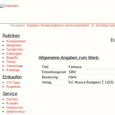
Navigation:
Klassika
/
Komponistinnen und Komponisten
/
S
/
Erzsébet Szö
Rubriken
E
Komponisten
Dirigenten
Textdichter
Gattungen
Allgemeine Angaben zum Werk:
Begriffe
Tempi
Jahrestage
Titel:
Fantasia
Kataloge
Entstehungszeit:
1983
Einkaufen
Besetzung:
Harfe
Verlag:
Ed. Musica Budapest Z 13232
CD-Tipps
Angebote
Service
Suchen
Kontakt
Impressum
Datenschutz