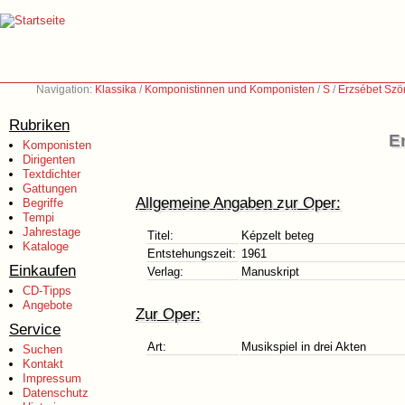
Navigation:
Klassika
/
Komponistinnen und Komponisten
/
S
/
Erzsébet Szö
Rubriken
E
Komponisten
Dirigenten
Textdichter
Gattungen
Allgemeine Angaben zur Oper:
Begriffe
Tempi
Jahrestage
Titel:
Képzelt beteg
Kataloge
Entstehungszeit:
1961
Einkaufen
Verlag:
Manuskript
CD-Tipps
Angebote
Zur Oper:
Service
Art:
Musikspiel in drei Akten
Suchen
Kontakt
Impressum
Datenschutz