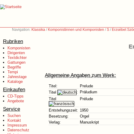
Navigation:
Klassika
/
Komponistinnen und Komponisten
/
S
/
Erzsébet Szö
Rubriken
E
Komponisten
Dirigenten
Textdichter
Gattungen
Begriffe
Tempi
Allgemeine Angaben zum Werk:
Jahrestage
Kataloge
Titel:
Prelude
Einkaufen
Präludium
Titel
:
CD-Tipps
Titel
Prélude
Angebote
:
Service
Entstehungszeit:
1950
Suchen
Besetzung:
Orgel
Kontakt
Verlag:
Manuskript
Impressum
Datenschutz