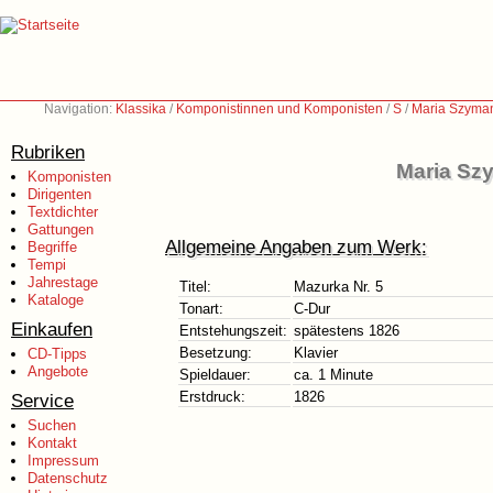
Navigation:
Klassika
/
Komponistinnen und Komponisten
/
S
/
Maria Szyma
Rubriken
Maria Sz
Komponisten
Dirigenten
Textdichter
Gattungen
Allgemeine Angaben zum Werk:
Begriffe
Tempi
Jahrestage
Titel:
Mazurka Nr. 5
Kataloge
Tonart:
C-Dur
Einkaufen
Entstehungszeit:
spätestens 1826
Besetzung:
Klavier
CD-Tipps
Angebote
Spieldauer:
ca. 1 Minute
Erstdruck:
1826
Service
Suchen
Kontakt
Impressum
Datenschutz