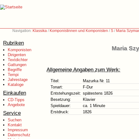
Navigation:
Klassika
/
Komponistinnen und Komponisten
/
S
/
Maria Szyma
Rubriken
Maria Sz
Komponisten
Dirigenten
Textdichter
Gattungen
Allgemeine Angaben zum Werk:
Begriffe
Tempi
Jahrestage
Titel:
Mazurka Nr. 11
Kataloge
Tonart:
F-Dur
Einkaufen
Entstehungszeit:
spätestens 1826
Besetzung:
Klavier
CD-Tipps
Angebote
Spieldauer:
ca. 1 Minute
Erstdruck:
1826
Service
Suchen
Kontakt
Impressum
Datenschutz