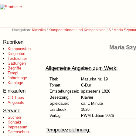
Navigation:
Klassika
/
Komponistinnen und Komponisten
/
S
/
Maria Szyma
Rubriken
Maria Sz
Komponisten
Dirigenten
Textdichter
Gattungen
Allgemeine Angaben zum Werk:
Begriffe
Tempi
Jahrestage
Titel:
Mazurka Nr. 19
Kataloge
Tonart:
C-Dur
Einkaufen
Entstehungszeit:
spätestens 1826
Besetzung:
Klavier
CD-Tipps
Angebote
Spieldauer:
ca. 1 Minute
Erstdruck:
1826
Service
Verlag:
PWM Edition 9026
Suchen
Kontakt
Impressum
Tempobezeichnung:
Datenschutz