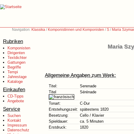
Navigation:
Klassika
/
Komponistinnen und Komponisten
/
S
/
Maria Szyma
Rubriken
Maria Sz
Komponisten
Dirigenten
Textdichter
Gattungen
Begriffe
Tempi
Allgemeine Angaben zum Werk:
Jahrestage
Kataloge
Titel:
Serenade
Einkaufen
Titel
Sérénade
CD-Tipps
:
Angebote
Tonart:
C-Dur
Service
Entstehungszeit:
spätestens 1820
Besetzung:
Cello / Klavier
Suchen
Kontakt
Spieldauer:
ca. 5 Minuten
Impressum
Erstdruck:
1820
Datenschutz