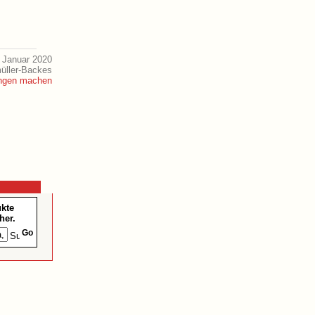
 Januar 2020
müller-Backes
ukte
her.
Go