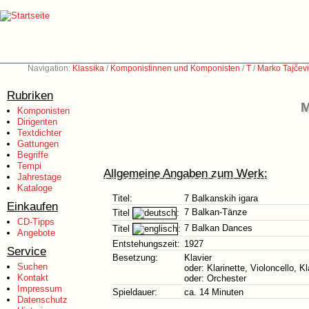
Navigation:
Klassika
/
Komponistinnen und Komponisten
/
T
/
Marko Tajčev
Rubriken
M
Komponisten
Dirigenten
Textdichter
Gattungen
Begriffe
Tempi
Allgemeine Angaben zum Werk:
Jahrestage
Kataloge
Titel:
7 Balkanskih igara
Einkaufen
7 Balkan-Tänze
Titel
:
CD-Tipps
7 Balkan Dances
Titel
:
Angebote
Entstehungszeit:
1927
Service
Besetzung:
Klavier
Suchen
oder: Klarinette, Violoncello, Kl
Kontakt
oder: Orchester
Impressum
Spieldauer:
ca. 14 Minuten
Datenschutz