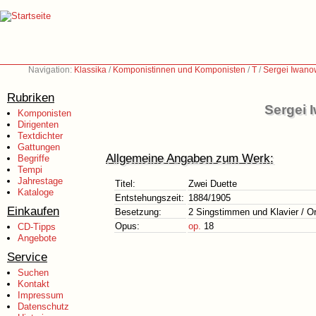
Navigation:
Klassika
/
Komponistinnen und Komponisten
/
T
/
Sergei Iwano
Rubriken
Sergei 
Komponisten
Dirigenten
Textdichter
Gattungen
Allgemeine Angaben zum Werk:
Begriffe
Tempi
Jahrestage
Titel:
Zwei Duette
Kataloge
Entstehungszeit:
1884/1905
Einkaufen
Besetzung:
2 Singstimmen und Klavier / O
Opus:
op.
18
CD-Tipps
Angebote
Service
Suchen
Kontakt
Impressum
Datenschutz