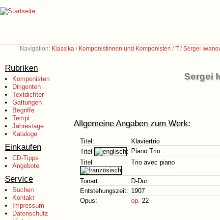
Navigation:
Klassika
/
Komponistinnen und Komponisten
/
T
/
Sergei Iwano
Rubriken
Sergei 
Komponisten
Dirigenten
Textdichter
Gattungen
Begriffe
Tempi
Allgemeine Angaben zum Werk:
Jahrestage
Kataloge
Titel:
Klaviertrio
Einkaufen
Piano Trio
Titel
:
CD-Tipps
Titel
Trio avec piano
Angebote
:
Service
Tonart:
D-Dur
Suchen
Entstehungszeit:
1907
Kontakt
Opus:
op.
22
Impressum
Datenschutz