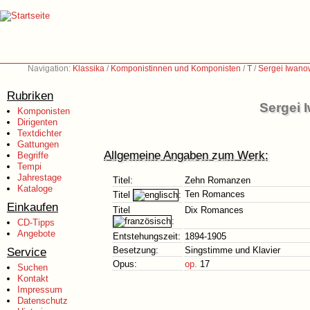
Navigation:
Klassika
/
Komponistinnen und Komponisten
/
T
/
Sergei Iwano
Rubriken
Sergei 
Komponisten
Dirigenten
Textdichter
Gattungen
Allgemeine Angaben zum Werk:
Begriffe
Tempi
Jahrestage
Titel:
Zehn Romanzen
Kataloge
Ten Romances
Titel
:
Einkaufen
Titel
Dix Romances
:
CD-Tipps
Angebote
Entstehungszeit:
1894-1905
Service
Besetzung:
Singstimme und Klavier
Opus:
op.
17
Suchen
Kontakt
Impressum
Datenschutz